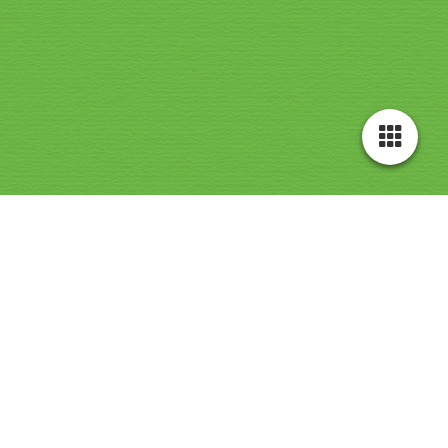
U
KlimaatRaad Diemen loopt mee met de
Klimaatmars
ZUIDAS
De crisis is nu. De klimaat- en natuurcrisis bedreigt alles wat ons lief is.
Droogte, hittegolven en overstromingen zorgen nú voor slachtoffers,
chaos en verwoesting. Mensen moeten vluchten, en onze toekomst staat
op het spel. Maar, wat doen grote bedrijven? Ze blijven doorgaan met